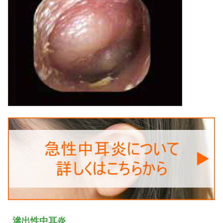
滲出性中耳炎